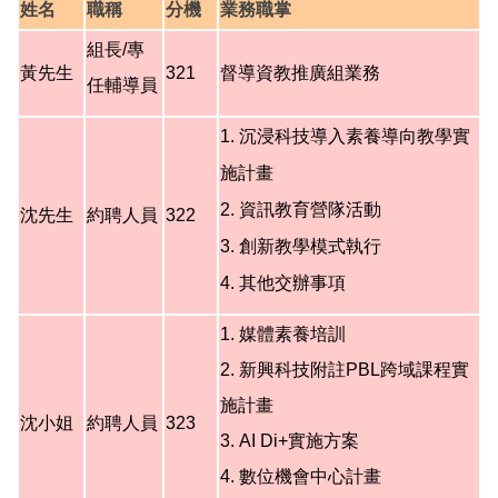
姓名
職稱
分機
業務職掌
組長/專
黃先生
321
督導資教推廣組業務
任輔導員
1. 沉浸科技導入素養導向教學實
施計畫
2.
資訊教育營隊活動
沈
先生
約聘人員
322
3. 創新教學模式執行
4.
其他交辦事項
1.
媒體素養培訓
2. 新興科技附註PBL跨域課程實
施計畫
沈小姐
約聘人員
323
3. AI Di+實施方案
4. 數位機會中心計畫