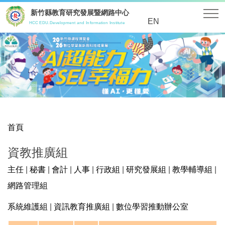
跳
新竹縣教育研究發展暨網路中心
到
EN
HCC EDU.Development and Information Institute
主
要
內
容
區
首頁
資教推廣組
主任
|
秘書
|
會計
|
人事
|
行政組
|
研究發展組
|
教學輔導組
|
網路管理組
系統維護組
|
資訊教育推廣組
|
數位學習推動辦公室