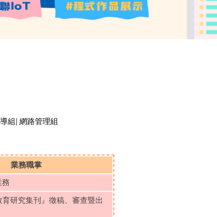
導組
|
網路管理組
業務職掌
業務
縣教育研究集刊』徵稿
、
審查暨出