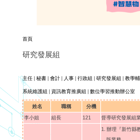
首頁
研究發展組
主任
|
秘書
|
會計
|
人事
|
行政組
|
研究發展組
|
教學輔
系統維護組
|
資訊教育推廣組
|
數位學習推動辦公室
姓名
職稱
分機
李小姐
組長
121
督導研究發展組
1. 辦理『新竹
版業務