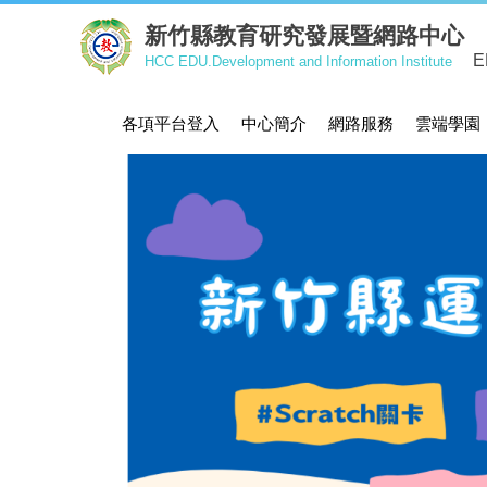
跳
新竹縣教育研究發展暨網路中心
到
E
HCC EDU.Development and Information Institute
主
要
內
各項平台登入
中心簡介
網路服務
雲端學園
容
區