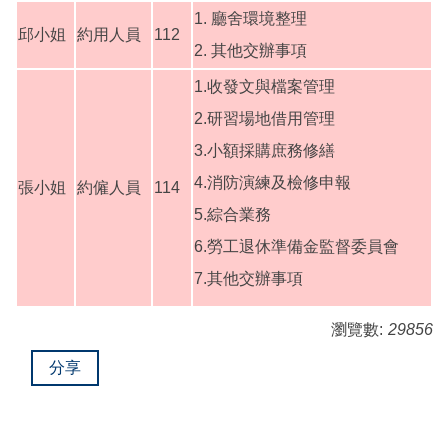
1. 廳舍環境整理
邱小姐
約用人員
112
2. 其他交辦事項
1.收發文與檔案管理
2.研習場地借用管理
3.小額採購庶務修繕
4.消防演練及檢修申報
張小姐
約僱人員
114
5.綜合業務
6.勞工退休準備金監督委員會
7.其他交辦事項
瀏覽數:
29856
分享