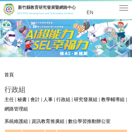
跳
新竹縣教育研究發展暨網路中心
到
EN
HCC EDU.Development and Information Institute
主
要
內
容
區
首頁
行政組
主任
|
秘書
|
會計
|
人事
|
行政組
|
研究發展組
|
教學輔導組
|
網路管理組
系統維護組
|
資訊教育推廣組
|
數位學習推動辦公室