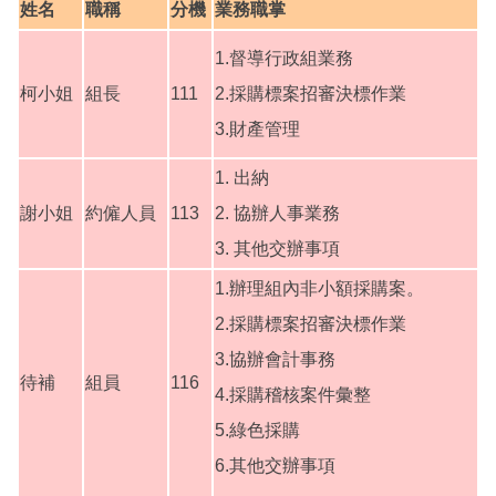
姓名
職稱
分機
業務職掌
1.督導行政組業務
柯小姐
組長
111
2.採購標案招審決標作業
3.財產管理
1. 出納
謝小姐
約僱人員
113
2. 協辦人事業務
3. 其他交辦事項
1.辦理組內非小額採購案。
2.採購標案招審決標作業
3.協辦會計事務
待補
組員
116
4.採購稽核案件彙整
5.綠色採購
6.其他交辦事項